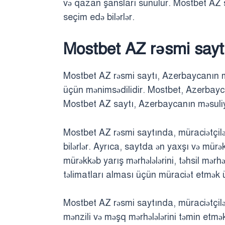
və qazan şansları sunulur. Mostbet AZ s
seçim edə bilərlər.
Mostbet AZ rəsmi sayt
Mostbet AZ rəsmi saytı, Azerbaycanın m
üçün mənimsədilidir. Mostbet, Azerbaycan
Mostbet AZ saytı, Azerbaycanın məsuliyy
Mostbet AZ rəsmi saytında, müraciətçilərə
bilərlər. Ayrıca, saytda ən yaxşı və mür
mürəkkəb yarış mərhələlərini, təhsil mərhəl
təlimatları alması üçün müraciət etmək 
Mostbet AZ rəsmi saytında, müraciətçilər
mənzili və məşq mərhələlərini təmin etm