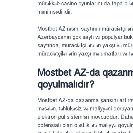
mürəkkəb casino oyunlarını da tapa bilər
mənimsədilidir.
Mostbet AZ rəsmi saytının müraciətçilərə
Azerbaycanın çox saylı və populyar bukm
saytında, müraciətçilərə ən yaxşı və mürəkk
müraciətçilərlərin yaxşı məlumatları və 
Mostbet AZ-da qazanma
qoyulmalıdır?
Mostbet AZ-da qazanma şansını artırma
məsələn, təhlükəsiz və maliyyəni qoruya
elektron pul sistemləri mövcuddur. Dah
potensialı olan dəstəklərə maliyyə qoyulm