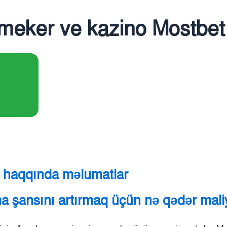
eker ve kazino Mostbet –
ı haqqında məlumatlar
 şansını artırmaq üçün nə qədər mali