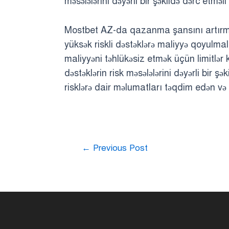
məsələlərini dəyərli bir şəkildə dərc etmə
Mostbet AZ-da qazanma şansını artırmaq
yüksək riskli dəstəklərə maliyyə qoyulmal
maliyyəni təhlükəsiz etmək üçün limitlə
dəstəklərin risk məsələlərini dəyərli bir 
risklərə dair məlumatları təqdim edən və
←
Previous Post