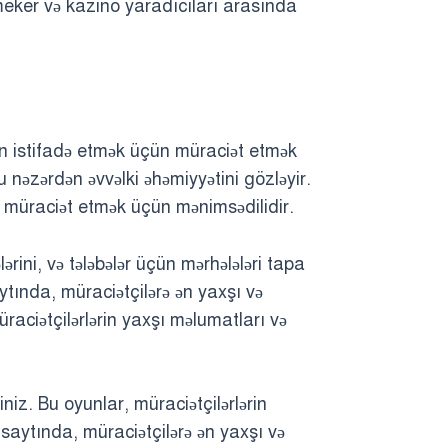
meker və kazino yaradıcıları arasında
n istifadə etmək üçün müraciət etmək
 nəzərdən əvvəlki əhəmiyyətini gözləyir.
n müraciət etmək üçün mənimsədilidir.
rini, və tələbələr üçün mərhələləri tapa
ytında, müraciətçilərə ən yaxşı və
müraciətçilərlərin yaxşı məlumatları və
iz. Bu oyunlar, müraciətçilərlərin
saytında, müraciətçilərə ən yaxşı və