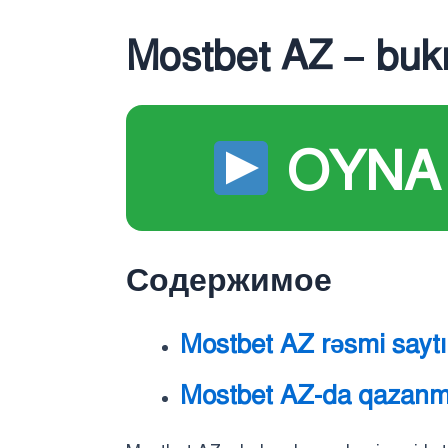
Mostbet AZ – bukm
OYNA
Содержимое
Mostbet AZ rəsmi sayt
Mostbet AZ-da qazanma