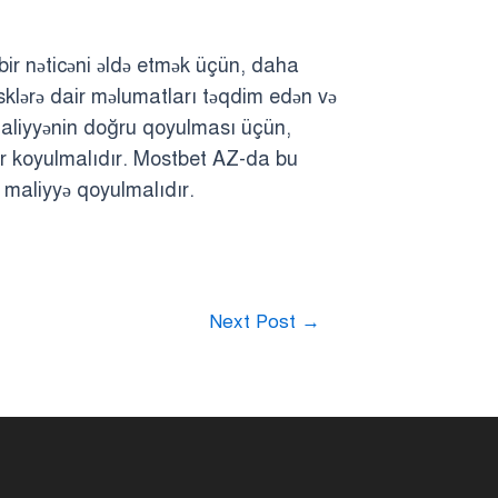
r nəticəni əldə etmək üçün, daha
risklərə dair məlumatları təqdim edən və
maliyyənin doğru qoyulması üçün,
itlər koyulmalıdır. Mostbet AZ-da bu
ə maliyyə qoyulmalıdır.
Next Post
→