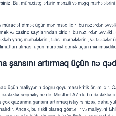
siniz. Bu, müraciətçilərlərin mənzili və məşq mərhələlər
 müraciət etmək üçün mənimsədilidir, bu nəzərdən əvvəlki
ek və casino saytlarından biridir, bu nəzərdən əvvəlki ə
əb yarış mərhələlərini, təhsil mərhələlərini, və tələbələr ü
təlimatları alması üçün müraciət etmək üçün mənimsədilid
 şansını artırmaq üçün nə qəd
q üçün maliyyənin doğru qoyulması kritik önəmlidir. Q
n dəstəklər seçməliyinizdir. Mostbet AZ-da bu dəstəklər
a çox qazanma şansını artırmaq istəyirsinizsə, daha y
alıdır. Ancak, bu riskli olaraq göstərilir və maliyyəni təh