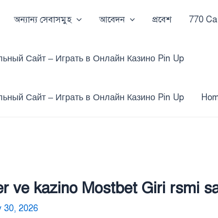
অন্যান্য সেবাসমুহ
আবেদন
প্রবেশ
770 Cas
ьный Сайт – Играть в Онлайн Казино Pin Up
ьный Сайт – Играть в Онлайн Казино Pin Up
Ho
 ve kazino Mostbet Giri rsmi s
 30, 2026