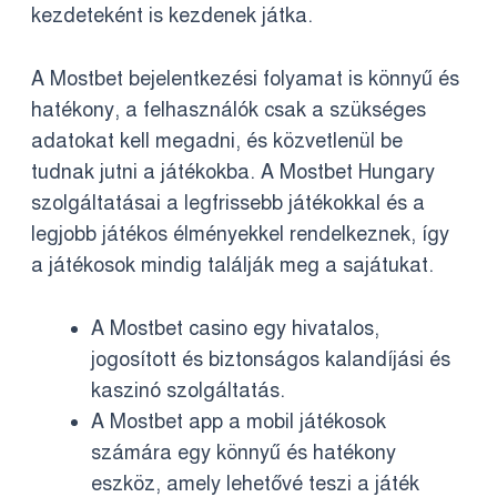
kezdeteként is kezdenek játka.
A Mostbet bejelentkezési folyamat is könnyű és
hatékony, a felhasználók csak a szükséges
adatokat kell megadni, és közvetlenül be
tudnak jutni a játékokba. A Mostbet Hungary
szolgáltatásai a legfrissebb játékokkal és a
legjobb játékos élményekkel rendelkeznek, így
a játékosok mindig találják meg a sajátukat.
A Mostbet casino egy hivatalos,
jogosított és biztonságos kalandíjási és
kaszinó szolgáltatás.
A Mostbet app a mobil játékosok
számára egy könnyű és hatékony
eszköz, amely lehetővé teszi a játék