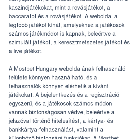
kaszinójátékokat, mint a rovásjátékot, a
baccaratot és a rovásjátékot. A weboldal a
legtöbb játékot kínál, amelyekhez a játékosok
számos játékmódot is kapnak, beleértve a
szimulált játékot, a keresztmetszetes játékot és
a live játékot.
A Mostbet Hungary weboldalának felhasználói
felülete könnyen használható, és a
felhasználók könnyen elérhetik a kívánt
játékokat. A bejelentkezés és a regisztráció
egyszerű, és a játékosok számos módon
vannak biztonságosan védve, beleértve a
jelszóval történő hitelesítést, a kártya- és
bankkártya-felhasználást, valamint a
különböző biztonsági funkciókat. A Mostbet