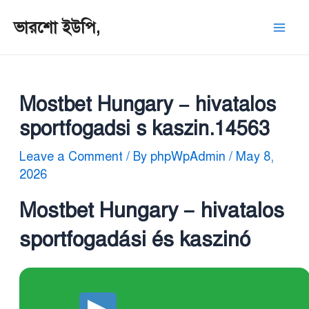
ভারশো ইউপি,
Mostbet Hungary – hivatalos
sportfogadsi s kaszin.14563
Leave a Comment
/ By
phpWpAdmin
/
May 8,
2026
Mostbet Hungary – hivatalos
sportfogadási és kaszinó