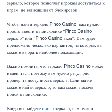
зеркало, которое позволяет игрокам доступаться к
играм, не зависящим от блокировок.
Чтобы найти зеркало Pinco Casino, вам нужно
просто ввести в поисковике “Pinco Casino
зеркало” или “Pinco Casino вход”. Вам будет
предложено несколько вариантов, из которых вы
можете выбрать наиболее подходящий.
Важно помнить, что зеркало Pinco Casino может
изменяться, поэтому вам нужно регулярно
проверять доступность зеркала. Если вы не
можете найти зеркало, то вам может помочь
поиск в поисковике.
Когда вы найдете
пинко
зеркало, вам нужно