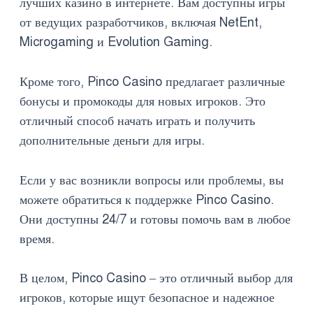
лучших казино в интернете. Вам доступны игры
от ведущих разработчиков, включая NetEnt,
Microgaming и Evolution Gaming.
Кроме того, Pinco Casino предлагает различные
бонусы и промокоды для новых игроков. Это
отличный способ начать играть и получить
дополнительные деньги для игры.
Если у вас возникли вопросы или проблемы, вы
можете обратиться к поддержке Pinco Casino.
Они доступны 24/7 и готовы помочь вам в любое
время.
В целом, Pinco Casino – это отличный выбор для
игроков, которые ищут безопасное и надежное