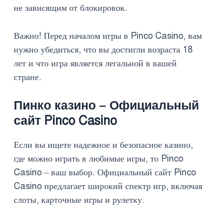
не зависящим от блокировок.
Важно! Перед началом игры в Pinco Casino, вам
нужно убедиться, что вы достигли возраста 18
лет и что игра является легальной в вашей
стране.
Пинко казино – Официальный
сайт Pinco Casino
Если вы ищете надежное и безопасное казино,
где можно играть в любимые игры, то Pinco
Casino – ваш выбор. Официальный сайт Pinco
Casino предлагает широкий спектр игр, включая
слоты, карточные игры и рулетку.