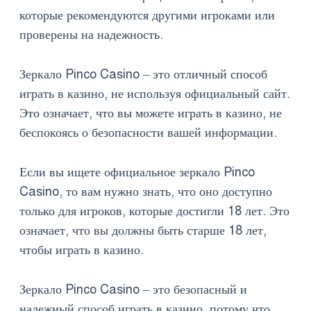
которые рекомендуются другими игроками или
проверены на надежность.
Зеркало Pinco Casino – это отличный способ
играть в казино, не используя официальный сайт.
Это означает, что вы можете играть в казино, не
беспокоясь о безопасности вашей информации.
Если вы ищете официальное зеркало Pinco
Casino, то вам нужно знать, что оно доступно
только для игроков, которые достигли 18 лет. Это
означает, что вы должны быть старше 18 лет,
чтобы играть в казино.
Зеркало Pinco Casino – это безопасный и
надежный способ играть в казино, потому что