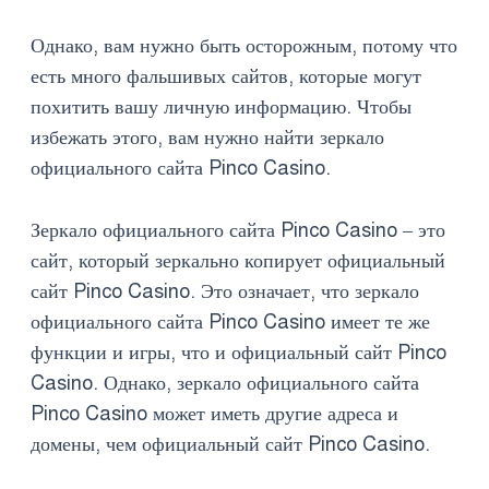
Однако, вам нужно быть осторожным, потому что
есть много фальшивых сайтов, которые могут
похитить вашу личную информацию. Чтобы
избежать этого, вам нужно найти зеркало
официального сайта Pinco Casino.
Зеркало официального сайта Pinco Casino – это
сайт, который зеркально копирует официальный
сайт Pinco Casino. Это означает, что зеркало
официального сайта Pinco Casino имеет те же
функции и игры, что и официальный сайт Pinco
Casino. Однако, зеркало официального сайта
Pinco Casino может иметь другие адреса и
домены, чем официальный сайт Pinco Casino.