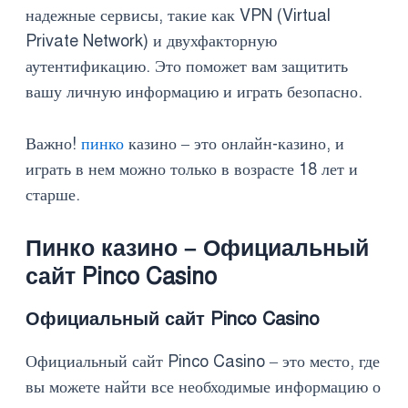
надежные сервисы, такие как VPN (Virtual
Private Network) и двухфакторную
аутентификацию. Это поможет вам защитить
вашу личную информацию и играть безопасно.
Важно!
пинко
казино – это онлайн-казино, и
играть в нем можно только в возрасте 18 лет и
старше.
Пинко казино – Официальный
сайт Pinco Casino
Официальный сайт Pinco Casino
Официальный сайт Pinco Casino – это место, где
вы можете найти все необходимые информацию о