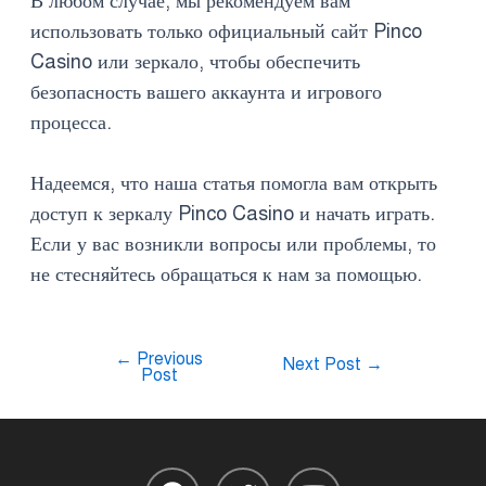
В любом случае, мы рекомендуем вам
использовать только официальный сайт Pinco
Casino или зеркало, чтобы обеспечить
безопасность вашего аккаунта и игрового
процесса.
Надеемся, что наша статья помогла вам открыть
доступ к зеркалу Pinco Casino и начать играть.
Если у вас возникли вопросы или проблемы, то
не стесняйтесь обращаться к нам за помощью.
←
Previous
Next Post
→
Post