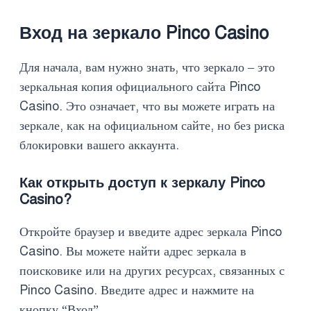
Вход на зеркало Pinco Casino
Для начала, вам нужно знать, что зеркало – это
зеркальная копия официального сайта Pinco
Casino. Это означает, что вы можете играть на
зеркале, как на официальном сайте, но без риска
блокировки вашего аккаунта.
Как открыть доступ к зеркалу Pinco
Casino?
Откройте браузер и введите адрес зеркала Pinco
Casino. Вы можете найти адрес зеркала в
поисковике или на других ресурсах, связанных с
Pinco Casino. Введите адрес и нажмите на
кнопку “Вход”.