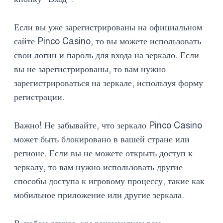
Если вы уже зарегистрированы на официальном
сайте Pinco Casino, то вы можете использовать
свои логин и пароль для входа на зеркало. Если
вы не зарегистрированы, то вам нужно
зарегистрироваться на зеркале, используя форму
регистрации.
Важно! Не забывайте, что зеркало Pinco Casino
может быть блокировано в вашей стране или
регионе. Если вы не можете открыть доступ к
зеркалу, то вам нужно использовать другие
способы доступа к игровому процессу, такие как
мобильное приложение или другие зеркала.