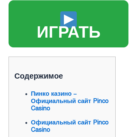
ИГРАТЬ
Содержимое
Пинко казино –
Официальный сайт Pinco
Casino
Официальный сайт Pinco
Casino