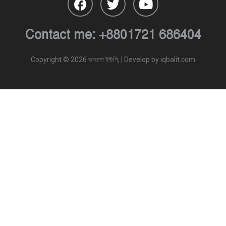
Contact me:
+8801721 686404
Copyright © 2026 ভারশো ইউপি, | Develop by
iqbalit.com