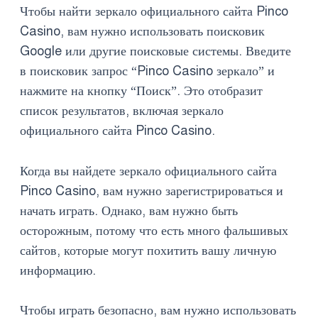
Чтобы найти зеркало официального сайта Pinco
Casino, вам нужно использовать поисковик
Google или другие поисковые системы. Введите
в поисковик запрос “Pinco Casino зеркало” и
нажмите на кнопку “Поиск”. Это отобразит
список результатов, включая зеркало
официального сайта Pinco Casino.
Когда вы найдете зеркало официального сайта
Pinco Casino, вам нужно зарегистрироваться и
начать играть. Однако, вам нужно быть
осторожным, потому что есть много фальшивых
сайтов, которые могут похитить вашу личную
информацию.
Чтобы играть безопасно, вам нужно использовать