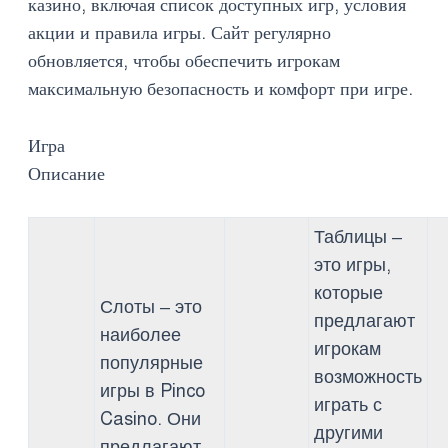
казино, включая список доступных игр, условия
акции и правила игры. Сайт регулярно
обновляется, чтобы обеспечить игрокам
максимальную безопасность и комфорт при игре.
Игра
Описание
Таблицы –
это игры,
которые
Слоты – это
предлагают
наиболее
игрокам
популярные
возможность
игры в Pinco
играть с
Casino. Они
другими
предлагают