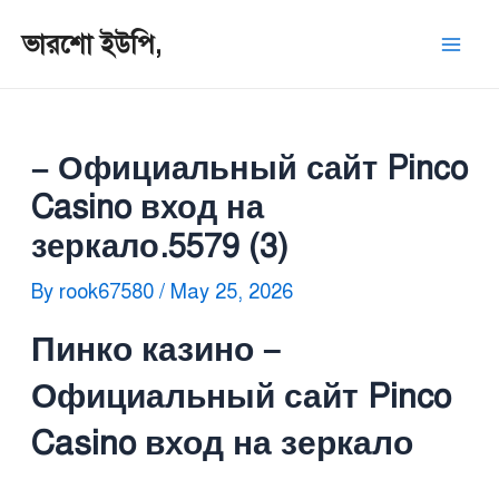
ভারশো ইউপি,
– Официальный сайт Pinco
Casino вход на
зеркало.5579 (3)
By
rook67580
/
May 25, 2026
Пинко казино –
Официальный сайт Pinco
Casino вход на зеркало