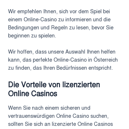
Wir empfehlen Ihnen, sich vor dem Spiel bei
einem Online-Casino zu informieren und die
Bedingungen und Regeln zu lesen, bevor Sie
beginnen zu spielen.
Wir hoffen, dass unsere Auswahl Ihnen helfen
kann, das perfekte Online-Casino in Österreich
zu finden, das Ihren Bedürfnissen entspricht.
Die Vorteile von lizenzierten
Online Casinos
Wenn Sie nach einem sicheren und
vertrauenswürdigen Online Casino suchen,
sollten Sie sich an lizenzierte Online Casinos