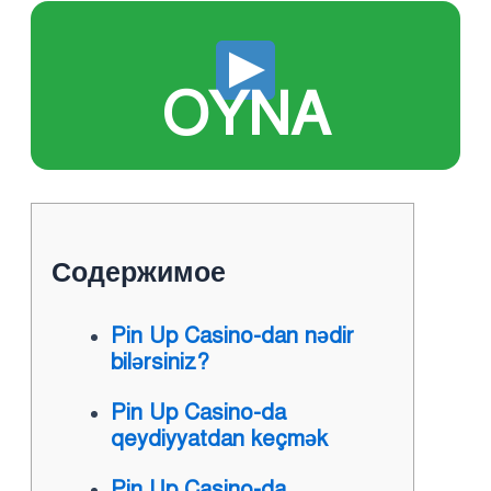
OYNA
Содержимое
Pin Up Casino-dan nədir
bilərsiniz?
Pin Up Casino-da
qeydiyyatdan keçmək
Pin Up Casino-da