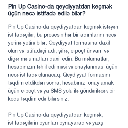
Pin Up Casino-da qeydiyyatdan keçmək
üçün necə istifadə edilə bilər?
Pin Up Casino-da qeydiyyatdan keçmək istəyən
istifadəçilər, bu prosesin hər bir adımlarını necə
yerinə yetirə bilər. Qeydiyyat formasına daxil
olun və istifadəçi adı, şifrə, e-poçt ünvanı və
digər məlumatları daxil edin. Bu məlumatlar,
hesabınızın təhlil edilməsi və onaylanması üçün
necə istifadə olunacaq. Qeydiyyat formasını
təqdim etdikdən sonra, hesabınızı onaylamak
üçün e-poçt və ya SMS yolu ilə göndəriləcək bir
kodu təqdim edə bilərsiniz.
Pin Up Casino-da qeydiyyatdan keçmək,
istifadəçilərin oyunları oynayaraq və yaxşı