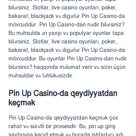
bilərsiniz. Slotlar, live casino oyunları, poker,
bakarat, blackjack və digərlər Pin Up Casino-da
mövcuddur. Pin Up Casino-dan nədir bilərsiniz?
Bu məhsulda ən yaxşı və populyar oyunlar tapa
bilərsiniz. Slotlar, live casino oyunları, poker,
bakarat, blackjack və digərlər Pin Up Casino-da
mövcuddur. Bu oyunlar Pin Up Casino-dan nədir
bilərsiniz? haqqında məlumat verir və sizin üçün
məhsuldar və təhlükəsizdir.
Pin Up Casino-da qeydiyyatdan
keçmək
Pin Up Casino-da qeydiyyatdan keçmək çox
rahat və sürətli bir prosesdir. Bu, pin up giriş
sayfasına keçid etmək və burada istifadəçi adı,