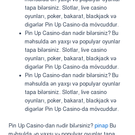
tapa bilərsiniz. Slotlar, live casino
oyunları, poker, bakarat, blackjack və
digərlər Pin Up Casino-da mövcuddur.
Pin Up Casino-dan nədir bilərsiniz? Bu
məhsulda ən yaxşı və populyar oyunlar
tapa bilərsiniz. Slotlar, live casino
oyunları, poker, bakarat, blackjack və
digərlər Pin Up Casino-da mövcuddur.
Pin Up Casino-dan nədir bilərsiniz? Bu
məhsulda ən yaxşı və populyar oyunlar
tapa bilərsiniz. Slotlar, live casino
oyunları, poker, bakarat, blackjack və
digərlər Pin Up Casino-da mövcuddur.
Pin Up Casino-dan nədir bilərsiniz?
pinap
Bu
məhsulda ən yaxşı və populyar oyunlar tapa