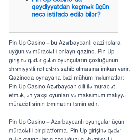
qeydiyyatdan keçmək üçün
necə istifadə edilə bilər?
Pin Up Casino – bu Azərbaycanlı qazinolara
uyğun və müraciətli onlayn qazino. Pin Up
girişinə qədər gələn oyunçuların çoxluğunun
əhəmiyyətli nəticələrə sahib olmasına imkan verir.
Qazinoda oynayana bəzi mühüm məlumatlar:
Pin Up Casino Azərbaycan dili ilə müraciət
etmək, ən yaxşı oyunları və maksimum maliyyə
müraciətlərinin təminatını təmin edir.
Pin Up Casino – Azərbaycanlı oyunçular üçün
müraciətli bir platforma. Pin Up girişinə qədər
gələn oyunçuların çoxluğunun əhəmiyyətli