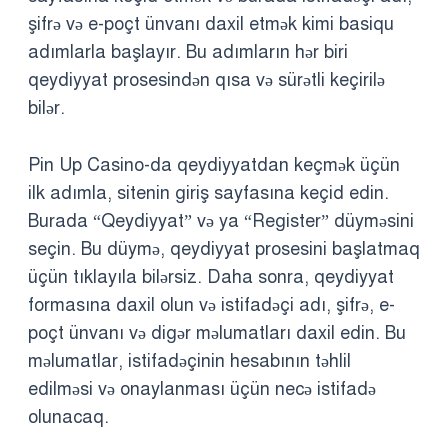
şifrə və e-poçt ünvanı daxil etmək kimi basiqu
adımlarla başlayır. Bu adımların hər biri
qeydiyyat prosesindən qısa və sürətli keçirilə
bilər.
Pin Up Casino-da qeydiyyatdan keçmək üçün
ilk adımla, sitenin giriş sayfasına keçid edin.
Burada “Qeydiyyat” və ya “Register” düyməsini
seçin. Bu düymə, qeydiyyat prosesini başlatmaq
üçün tıklayıla bilərsiz. Daha sonra, qeydiyyat
formasına daxil olun və istifadəçi adı, şifrə, e-
poçt ünvanı və digər məlumatları daxil edin. Bu
məlumatlar, istifadəçinin hesabının təhlil
edilməsi və onaylanması üçün necə istifadə
olunacaq.