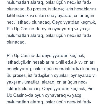
məlumatları alaraq, onlar üçün necə istifadə
olunacaq. Bu proses, istifadəçilərin hesablarını
təhlil edərək və onları onaylayaraq, onlar üçün
necə istifadə olunacaq. Qeydiyyatdan keçmək,
Pin Up Casino-da oyun oynayaraq və yaxşı
məlumatları alaraq, onlar üçün necə istifadə
olunacaq.
Pin Up Casino-da qeydiyyatdan keçmək,
istifadəçilərin hesablarını təhlil edərək və onları
onaylayaraq, onlar üçün necə istifadə olunacaq.
Bu proses, istifadəçilərin oyunları oynayaraq və
yaxşı məlumatları alaraq, onlar üçün necə
istifadə olunacaq. Qeydiyyatdan keçmək, Pin
Up Casino-da oyun oynayaraq və yaxşı
məlumatları alaraq, onlar üçün necə istifadə