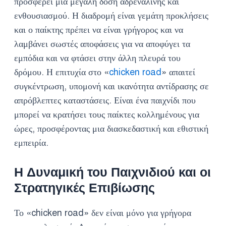
προσφέρει μια μεγάλη δόση αδρεναλίνης και
ενθουσιασμού. Η διαδρομή είναι γεμάτη προκλήσεις
και ο παίκτης πρέπει να είναι γρήγορος και να
λαμβάνει σωστές αποφάσεις για να αποφύγει τα
εμπόδια και να φτάσει στην άλλη πλευρά του
δρόμου. Η επιτυχία στο «
chicken road
» απαιτεί
συγκέντρωση, υπομονή και ικανότητα αντίδρασης σε
απρόβλεπτες καταστάσεις. Είναι ένα παιχνίδι που
μπορεί να κρατήσει τους παίκτες κολλημένους για
ώρες, προσφέροντας μια διασκεδαστική και εθιστική
εμπειρία.
Η Δυναμική του Παιχνιδιού και οι
Στρατηγικές Επιβίωσης
Το «chicken road» δεν είναι μόνο για γρήγορα