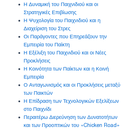
Η Δυναμική του Παιχνιδιού και οι
Στρατηγικές Επιβίωσης
Η Ψυχολογία του Παιχνιδιού και η
Διαχείριση του Στρες
Οι Παράγοντες που Επηρεάζουν την
Εμπειρία του Παίκτη
Η Εξέλιξη του Παιχνιδιού και οι Νέες
Προκλήσεις
Η Κοινότητα των Παίκτων και η Κοινή
Εμπειρία
Ο Ανταγωνισμός και οι Προκλήσεις μεταξύ
των Παικτών
Η Επίδραση των Τεχνολογικών Εξελίξεων
στο Παιχνίδι
Περαιτέρω Διερεύνηση των Δυνατοτήτων
και των Προοπτικών του «Chicken Road»