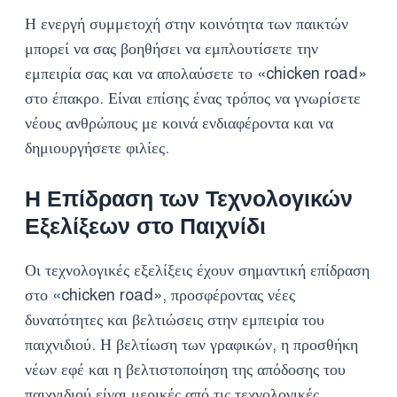
Η ενεργή συμμετοχή στην κοινότητα των παικτών
μπορεί να σας βοηθήσει να εμπλουτίσετε την
εμπειρία σας και να απολαύσετε το «chicken road»
στο έπακρο. Είναι επίσης ένας τρόπος να γνωρίσετε
νέους ανθρώπους με κοινά ενδιαφέροντα και να
δημιουργήσετε φιλίες.
Η Επίδραση των Τεχνολογικών
Εξελίξεων στο Παιχνίδι
Οι τεχνολογικές εξελίξεις έχουν σημαντική επίδραση
στο «chicken road», προσφέροντας νέες
δυνατότητες και βελτιώσεις στην εμπειρία του
παιχνιδιού. Η βελτίωση των γραφικών, η προσθήκη
νέων εφέ και η βελτιστοποίηση της απόδοσης του
παιχνιδιού είναι μερικές από τις τεχνολογικές