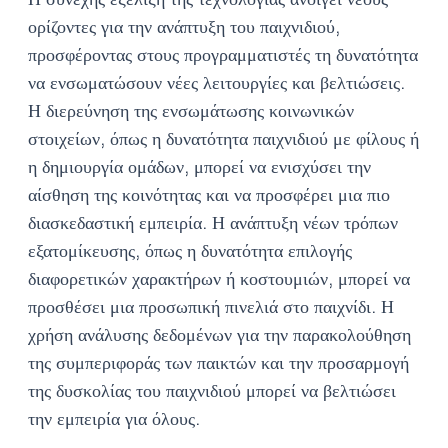
ορίζοντες για την ανάπτυξη του παιχνιδιού,
προσφέροντας στους προγραμματιστές τη δυνατότητα
να ενσωματώσουν νέες λειτουργίες και βελτιώσεις.
Η διερεύνηση της ενσωμάτωσης κοινωνικών
στοιχείων, όπως η δυνατότητα παιχνιδιού με φίλους ή
η δημιουργία ομάδων, μπορεί να ενισχύσει την
αίσθηση της κοινότητας και να προσφέρει μια πιο
διασκεδαστική εμπειρία. Η ανάπτυξη νέων τρόπων
εξατομίκευσης, όπως η δυνατότητα επιλογής
διαφορετικών χαρακτήρων ή κοστουμιών, μπορεί να
προσθέσει μια προσωπική πινελιά στο παιχνίδι. Η
χρήση ανάλυσης δεδομένων για την παρακολούθηση
της συμπεριφοράς των παικτών και την προσαρμογή
της δυσκολίας του παιχνιδιού μπορεί να βελτιώσει
την εμπειρία για όλους.