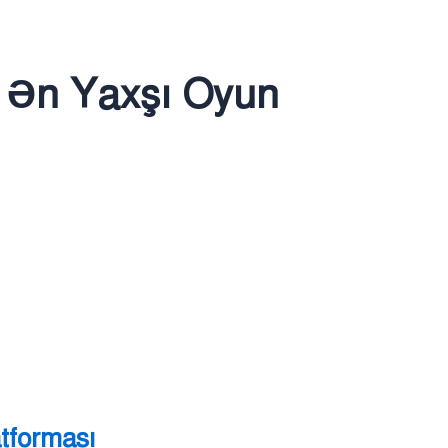
– Ən Yaxşı Oyun
tforması