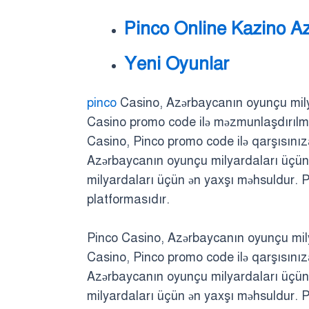
Pinco Online Kazino A
Yeni Oyunlar
pinco
Casino, Azərbaycanın oyunçu milyar
Casino promo code ilə məzmunlaşdırılmı
Casino, Pinco promo code ilə qarşısını
Azərbaycanın oyunçu milyardaları üçün 
milyardaları üçün ən yaxşı məhsuldur. 
platformasıdır.
Pinco Casino, Azərbaycanın oyunçu mily
Casino, Pinco promo code ilə qarşısını
Azərbaycanın oyunçu milyardaları üçün 
milyardaları üçün ən yaxşı məhsuldur. 