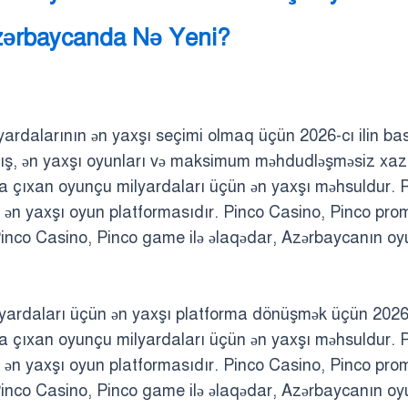
zərbaycanda Nə Yeni?
dalarının ən yaxşı seçimi olmaq üçün 2026-cı ilin bas 
ş, ən yaxşı oyunları və maksimum məhdudləşməsiz xazırl
za çıxan oyunçu milyardaları üçün ən yaxşı məhsuldur. P
ən yaxşı oyun platformasıdır. Pinco Casino, Pinco prom
Pinco Casino, Pinco game ilə əlaqədar, Azərbaycanın oy
ardaları üçün ən yaxşı platforma dönüşmək üçün 2026-cı 
za çıxan oyunçu milyardaları üçün ən yaxşı məhsuldur. P
ən yaxşı oyun platformasıdır. Pinco Casino, Pinco prom
Pinco Casino, Pinco game ilə əlaqədar, Azərbaycanın oy