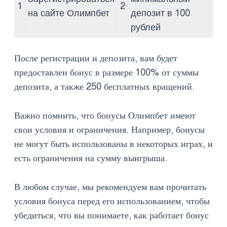
1
2
на сайте Олимпбет
депозит в 100
рублей
После регистрации и депозита, вам будет
предоставлен бонус в размере 100% от суммы
депозита, а также 250 бесплатных вращений.
Важно помнить, что бонусы Олимпбет имеют
свои условия и ограничения. Например, бонусы
не могут быть использованы в некоторых играх, и
есть ограничения на сумму выигрыша.
В любом случае, мы рекомендуем вам прочитать
условия бонуса перед его использованием, чтобы
убедиться, что вы понимаете, как работает бонус