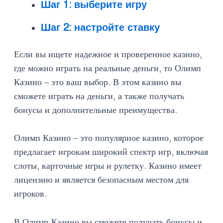
Шаг 1: выберите игру
Шаг 2: настройте ставку
Если вы ищете надежное и проверенное казино,
где можно играть на реальные деньги, то Олимп
Казино – это ваш выбор. В этом казино вы
сможете играть на деньги, а также получать
бонусы и дополнительные преимущества.
Олимп Казино – это популярное казино, которое
предлагает игрокам широкий спектр игр, включая
слоты, карточные игры и рулетку. Казино имеет
лицензию и является безопасным местом для
игроков.
В Олимп Казино вы сможете получать бонусы и