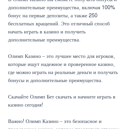
дополнительные преимущества, включая 100%
бонус на первые депозиты, а также 250
бесплатных вращений. Это отличный способ
начать играть в казино и получить
дополнительные преимущества.
Олимп Казино – это лучшее место для игроков,
которые ищут надежное и проверенное казино,
где можно играть на реальные деньги и получать
бонусы и дополнительные преимущества.
Скачайте Олимп Бет скачать и начните играть в
казино сегодня!
Важно! Олимп Казино – это безопасное и