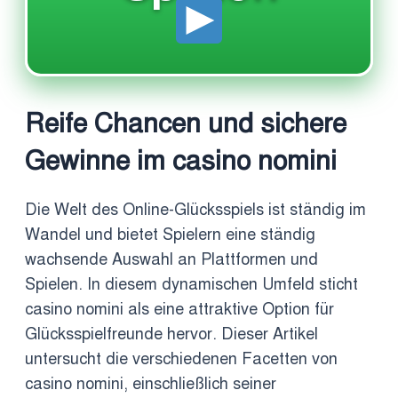
Reife Chancen und sichere
Gewinne im casino nomini
Die Welt des Online-Glücksspiels ist ständig im
Wandel und bietet Spielern eine ständig
wachsende Auswahl an Plattformen und
Spielen. In diesem dynamischen Umfeld sticht
casino nomini als eine attraktive Option für
Glücksspielfreunde hervor. Dieser Artikel
untersucht die verschiedenen Facetten von
casino nomini, einschließlich seiner