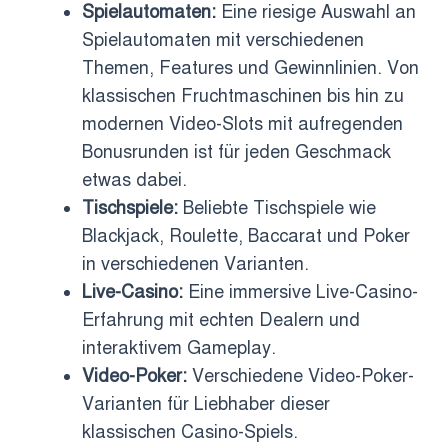
Spielautomaten:
Eine riesige Auswahl an
Spielautomaten mit verschiedenen
Themen, Features und Gewinnlinien. Von
klassischen Fruchtmaschinen bis hin zu
modernen Video-Slots mit aufregenden
Bonusrunden ist für jeden Geschmack
etwas dabei.
Tischspiele:
Beliebte Tischspiele wie
Blackjack, Roulette, Baccarat und Poker
in verschiedenen Varianten.
Live-Casino:
Eine immersive Live-Casino-
Erfahrung mit echten Dealern und
interaktivem Gameplay.
Video-Poker:
Verschiedene Video-Poker-
Varianten für Liebhaber dieser
klassischen Casino-Spiels.