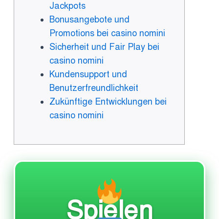
Jackpots
Bonusangebote und
Promotions bei casino nomini
Sicherheit und Fair Play bei
casino nomini
Kundensupport und
Benutzerfreundlichkeit
Zukünftige Entwicklungen bei
casino nomini
Spielen