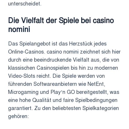
unterscheidet.
Die Vielfalt der Spiele bei casino
nomini
Das Spielangebot ist das Herzstück jedes
Online-Casinos. casino nomini zeichnet sich hier
durch eine beeindruckende Vielfalt aus, die von
klassischen Casinospielen bis hin zu modernen
Video-Slots reicht. Die Spiele werden von
führenden Softwareanbietern wie NetEnt,
Microgaming und Play’n GO bereitgestellt, was
eine hohe Qualität und faire Spielbedingungen
garantiert. Zu den beliebtesten Spielkategorien
gehören: