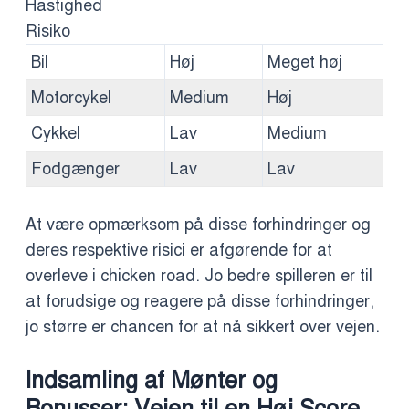
Hastighed
Risiko
Bil
Høj
Meget høj
Motorcykel
Medium
Høj
Cykkel
Lav
Medium
Fodgænger
Lav
Lav
At være opmærksom på disse forhindringer og
deres respektive risici er afgørende for at
overleve i chicken road. Jo bedre spilleren er til
at forudsige og reagere på disse forhindringer,
jo større er chancen for at nå sikkert over vejen.
Indsamling af Mønter og
Bonusser: Vejen til en Høj Score