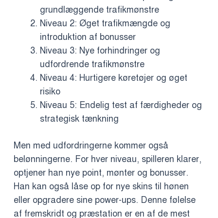
grundlæggende trafikmønstre
Niveau 2: Øget trafikmængde og
introduktion af bonusser
Niveau 3: Nye forhindringer og
udfordrende trafikmønstre
Niveau 4: Hurtigere køretøjer og øget
risiko
Niveau 5: Endelig test af færdigheder og
strategisk tænkning
Men med udfordringerne kommer også
belønningerne. For hver niveau, spilleren klarer,
optjener han nye point, mønter og bonusser.
Han kan også låse op for nye skins til hønen
eller opgradere sine power-ups. Denne følelse
af fremskridt og præstation er en af de mest