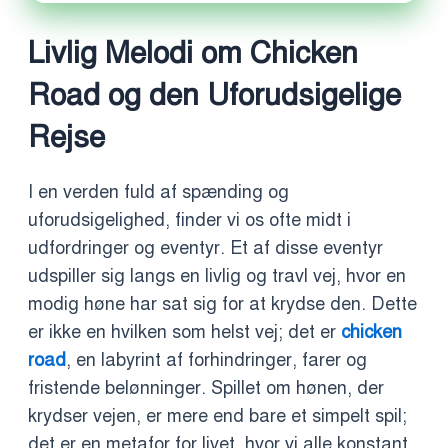
Livlig Melodi om Chicken
Road og den Uforudsigelige
Rejse
I en verden fuld af spænding og
uforudsigelighed, finder vi os ofte midt i
udfordringer og eventyr. Et af disse eventyr
udspiller sig langs en livlig og travl vej, hvor en
modig høne har sat sig for at krydse den. Dette
er ikke en hvilken som helst vej; det er
chicken
road
, en labyrint af forhindringer, farer og
fristende belønninger. Spillet om hønen, der
krydser vejen, er mere end bare et simpelt spil;
det er en metafor for livet, hvor vi alle konstant