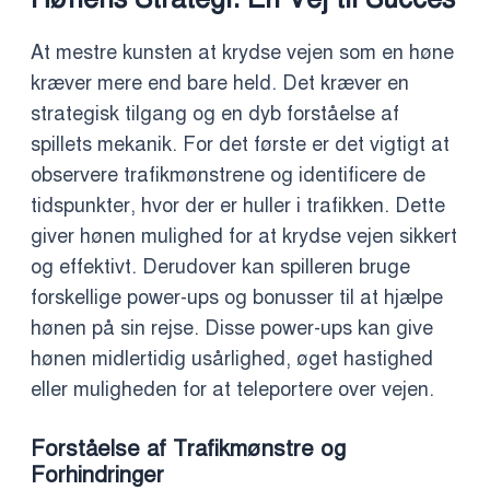
At mestre kunsten at krydse vejen som en høne
kræver mere end bare held. Det kræver en
strategisk tilgang og en dyb forståelse af
spillets mekanik. For det første er det vigtigt at
observere trafikmønstrene og identificere de
tidspunkter, hvor der er huller i trafikken. Dette
giver hønen mulighed for at krydse vejen sikkert
og effektivt. Derudover kan spilleren bruge
forskellige power-ups og bonusser til at hjælpe
hønen på sin rejse. Disse power-ups kan give
hønen midlertidig usårlighed, øget hastighed
eller muligheden for at teleportere over vejen.
Forståelse af Trafikmønstre og
Forhindringer