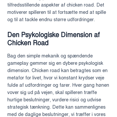
tilfredsstillende aspekter af chicken road. Det
motiverer spilleren til at fortsætte med at spille
og til at tackle endnu større udfordringer.
Den Psykologiske Dimension af
Chicken Road
Bag den simple mekanik og spændende
gameplay gemmer sig en dybere psykologisk
dimension. Chicken road kan betragtes som en
metafor for livet, hvor vi konstant krydser veje
fulde af udfordringer og farer. Hver gang hønen
vover sig ud på vejen, skal spilleren træffe
hurtige beslutninger, vurdere risici og udvise
strategisk tænkning. Dette kan sammenlignes
med de daglige beslutninger, vi træffer i vores