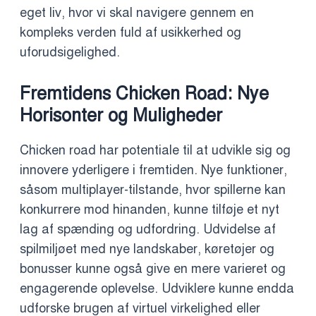
eget liv, hvor vi skal navigere gennem en
kompleks verden fuld af usikkerhed og
uforudsigelighed.
Fremtidens Chicken Road: Nye
Horisonter og Muligheder
Chicken road har potentiale til at udvikle sig og
innovere yderligere i fremtiden. Nye funktioner,
såsom multiplayer-tilstande, hvor spillerne kan
konkurrere mod hinanden, kunne tilføje et nyt
lag af spænding og udfordring. Udvidelse af
spilmiljøet med nye landskaber, køretøjer og
bonusser kunne også give en mere varieret og
engagerende oplevelse. Udviklere kunne endda
udforske brugen af virtuel virkelighed eller