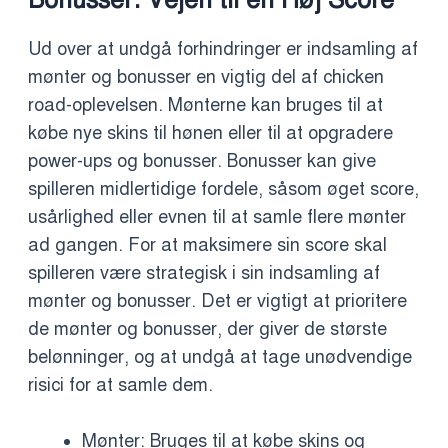
Ud over at undgå forhindringer er indsamling af
mønter og bonusser en vigtig del af chicken
road-oplevelsen. Mønterne kan bruges til at
købe nye skins til hønen eller til at opgradere
power-ups og bonusser. Bonusser kan give
spilleren midlertidige fordele, såsom øget score,
usårlighed eller evnen til at samle flere mønter
ad gangen. For at maksimere sin score skal
spilleren være strategisk i sin indsamling af
mønter og bonusser. Det er vigtigt at prioritere
de mønter og bonusser, der giver de største
belønninger, og at undgå at tage unødvendige
risici for at samle dem.
Mønter: Bruges til at købe skins og