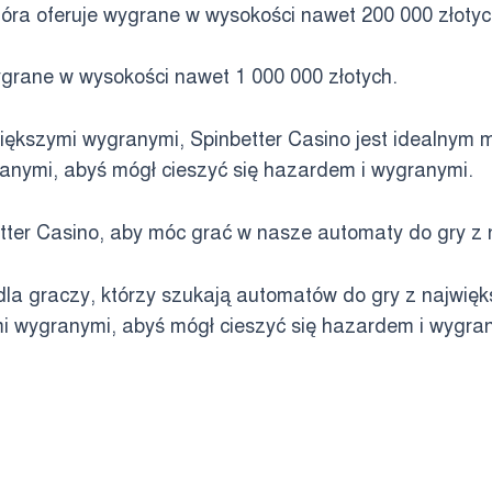
która oferuje wygrane w wysokości nawet 200 000 złotyc
wygrane w wysokości nawet 1 000 000 złotych.
iększymi wygranymi, Spinbetter Casino jest idealnym 
anymi, abyś mógł cieszyć się hazardem i wygranymi.
tter Casino, aby móc grać w nasze automaty do gry z
 dla graczy, którzy szukają automatów do gry z najwię
i wygranymi, abyś mógł cieszyć się hazardem i wygra