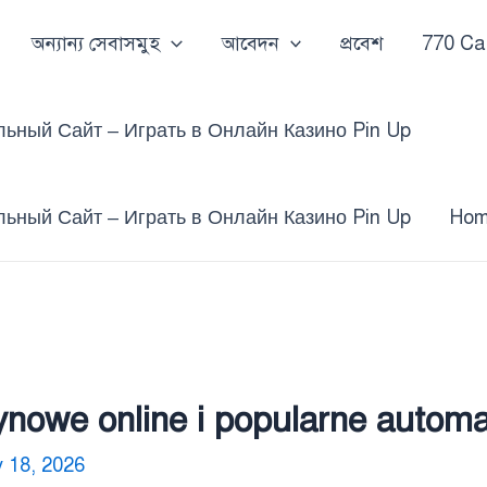
অন্যান্য সেবাসমুহ
আবেদন
প্রবেশ
770 Cas
ьный Сайт – Играть в Онлайн Казино Pin Up
ьный Сайт – Играть в Онлайн Казино Pin Up
Ho
ynowe online i popularne automa
 18, 2026