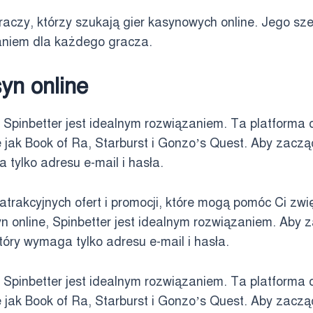
raczy, którzy szukają gier kasynowych online. Jego sze
zaniem dla każdego gracza.
yn online
, Spinbetter jest idealnym rozwiązaniem. Ta platforma 
 jak Book of Ra, Starburst i Gonzo’s Quest. Aby zaczą
 tylko adresu e-mail i hasła.
 atrakcyjnych ofert i promocji, które mogą pomóc Ci z
yn online, Spinbetter jest idealnym rozwiązaniem. Aby
tóry wymaga tylko adresu e-mail i hasła.
, Spinbetter jest idealnym rozwiązaniem. Ta platforma 
 jak Book of Ra, Starburst i Gonzo’s Quest. Aby zaczą