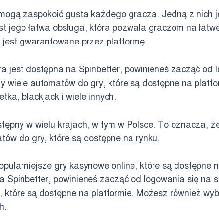
e mogą zaspokoić gusta każdego gracza. Jedną z nich jes
est jego łatwa obsługa, która pozwala graczom na łatwe
e jest gwarantowane przez platformę.
óra jest dostępna na Spinbetter, powinieneś zacząć od 
y wiele automatów do gry, które są dostępne na platf
letka, blackjack i wiele innych.
stępny w wielu krajach, w tym w Polsce. To oznacza, ż
tów do gry, które są dostępne na rynku.
opularniejsze gry kasynowe online, które są dostępne n
na Spinbetter, powinieneś zacząć od logowania się na 
 które są dostępne na platformie. Możesz również wybr
h.