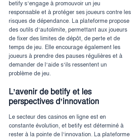
betify s’engage à promouvoir un jeu
responsable et à protéger ses joueurs contre les
risques de dépendance. La plateforme propose
des outils d’autolimite, permettant aux joueurs
de fixer des limites de dépôt, de perte et de
temps de jeu. Elle encourage également les
joueurs à prendre des pauses régulières et à
demander de l’aide s’ils ressentent un
problème de jeu.
L’avenir de betify et les
perspectives d’innovation
Le secteur des casinos en ligne est en
constante évolution, et betify est déterminé à
rester à la pointe de l’innovation. La plateforme