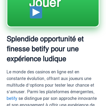
Jouer
Splendide opportunité et
finesse betify pour une
expérience ludique
Le monde des casinos en ligne est en
constante évolution, offrant aux joueurs une
multitude d’options pour tester leur chance et
s’amuser. Parmi les plateformes émergentes,
betify
se distingue par son approche innovante
et son engagement à offrir une expérience de