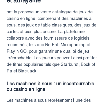
et attrayante
betify propose un vaste catalogue de jeux de
casino en ligne, comprenant des machines à
sous, des jeux de table classiques, des jeux de
cartes et bien plus encore. La plateforme
collabore avec des fournisseurs de logiciels
renommés, tels que NetEnt, Microgaming et
Play’n GO, pour garantir une qualité de jeu
irréprochable. Les joueurs peuvent ainsi profiter
de titres populaires tels que Starburst, Book of
Ra et Blackjack.
Les machines à sous : un incontournable
du casino en ligne
Les machines à sous représentent l’une des