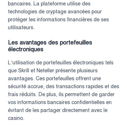
bancaires. La plateforme utilise des
technologies de cryptage avancées pour
protéger les informations financières de ses
utilisateurs.
Les avantages des portefeuilles
électroniques
L’utilisation de portefeuilles électroniques tels
que Skrill et Neteller présente plusieurs
avantages. Ces portefeuilles offrent une
sécurité accrue, des transactions rapides et des
frais réduits. De plus, ils permettent de garder
vos informations bancaires confidentielles en
évitant de les partager directement avec le
casino.