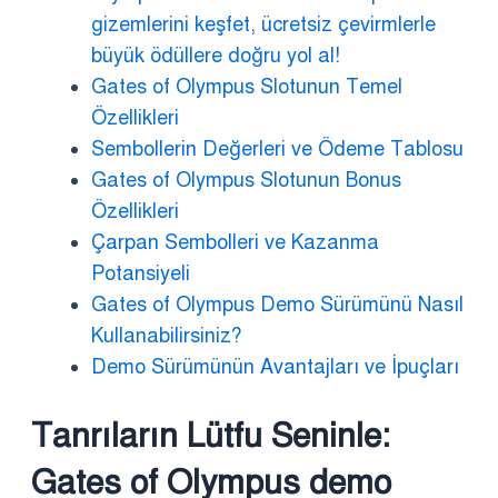
gizemlerini keşfet, ücretsiz çevirmlerle
büyük ödüllere doğru yol al!
Gates of Olympus Slotunun Temel
Özellikleri
Sembollerin Değerleri ve Ödeme Tablosu
Gates of Olympus Slotunun Bonus
Özellikleri
Çarpan Sembolleri ve Kazanma
Potansiyeli
Gates of Olympus Demo Sürümünü Nasıl
Kullanabilirsiniz?
Demo Sürümünün Avantajları ve İpuçları
Tanrıların Lütfu Seninle:
Gates of Olympus demo