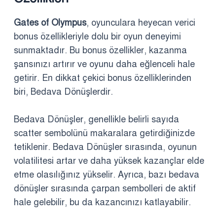
Gates of Olympus
, oyunculara heyecan verici
bonus özellikleriyle dolu bir oyun deneyimi
sunmaktadır. Bu bonus özellikler, kazanma
şansınızı artırır ve oyunu daha eğlenceli hale
getirir. En dikkat çekici bonus özelliklerinden
biri, Bedava Dönüşlerdir.
Bedava Dönüşler, genellikle belirli sayıda
scatter sembolünü makaralara getirdiğinizde
tetiklenir. Bedava Dönüşler sırasında, oyunun
volatilitesi artar ve daha yüksek kazançlar elde
etme olasılığınız yükselir. Ayrıca, bazı bedava
dönüşler sırasında çarpan sembolleri de aktif
hale gelebilir, bu da kazancınızı katlayabilir.