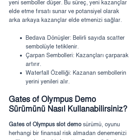
yeni semboller düşer. Bu süreç, yeni kazançlar
elde etme fırsatı sunar ve potansiyel olarak
arka arkaya kazançlar elde etmenizi sağlar.
Bedava Dönüşler: Belirli sayıda scatter
sembolüyle tetiklenir.
Çarpan Sembolleri: Kazançları çarparak
artırır.
Waterfall Özelliği: Kazanan sembollerin
yerini yenileri alır.
Gates of Olympus Demo
Sürümünü Nasıl Kullanabilirsiniz?
Gates of Olympus slot demo
sürümü, oyunu
herhangi bir finansal risk almadan denemenizi