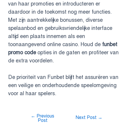
van haar promoties en introducteren er
daardoor in de toekomst nog meer functies.
Met zijn aantrekkelijke bonussen, diverse
spelaanbod en gebruiksvriendelijke interface
altijd een plaats innemen als een
toonaangevend online casino. Houd de
funbet
promo code
opties in de gaten en profiteer van
de extra voordelen.
De prioriteit van Funbet blijft het assurëren van
een veilige en onderhoudende speelomgeving
voor al haar spelers.
←
Previous
Next Post
→
Post