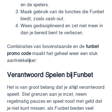
en de spelers.
Maak gebruik van de functies die Funbet
biedt, zoals cash-out.
Wees gedisciplineerd en zet niet meer in
dan je bereid bent te verliezen.
Combinaties van bovenstaande en de
funbet
promo code
maakt het geheel weer een stuk
aantrekkelijker:
Verantwoord Spelen bij Funbet
Het is van groot belang dat je altijd verantwoord
speelt. Stel grenzen aan je inzet, neem
regelmatig pauzes en speel nooit met geld dat
je niet kunt missen. als Funbet bieden veel