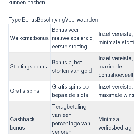
kunnen cashen.
Type BonusBeschrijvingVoorwaarden
Bonus voor
Inzet vereiste,
Welkomstbonus
nieuwe spelers bij
minimale stort
eerste storting
Inzet vereiste,
Bonus bij het
Stortingsbonus
maximale
storten van geld
bonushoeveel
Gratis spins op
Inzet vereiste,
Gratis spins
bepaalde slots
maximale wins
Terugbetaling
van een
Cashback
Minimaal
percentage van
bonus
verliesbedrag
verloren