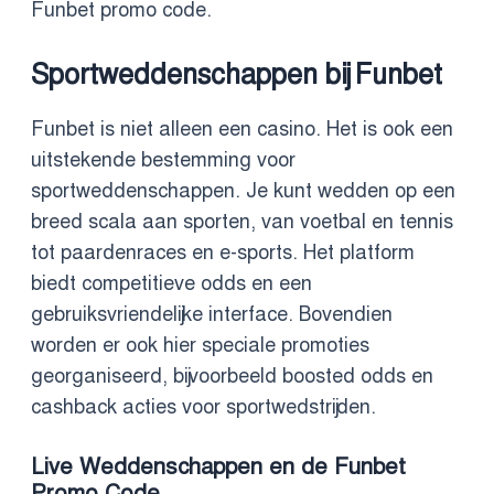
Funbet promo code.
Sportweddenschappen bij Funbet
Funbet is niet alleen een casino. Het is ook een
uitstekende bestemming voor
sportweddenschappen. Je kunt wedden op een
breed scala aan sporten, van voetbal en tennis
tot paardenraces en e-sports. Het platform
biedt competitieve odds en een
gebruiksvriendelijke interface. Bovendien
worden er ook hier speciale promoties
georganiseerd, bijvoorbeeld boosted odds en
cashback acties voor sportwedstrijden.
Live Weddenschappen en de Funbet
Promo Code