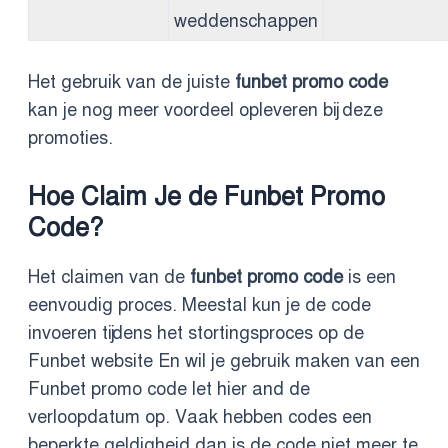
weddenschappen
Het gebruik van de juiste
funbet promo code
kan je nog meer voordeel opleveren bij deze
promoties.
Hoe Claim Je de Funbet Promo
Code?
Het claimen van de
funbet promo code
is een
eenvoudig proces. Meestal kun je de code
invoeren tijdens het stortingsproces op de
Funbet website En wil je gebruik maken van een
Funbet promo code let hier and de
verloopdatum op. Vaak hebben codes een
beperkte geldigheid dan is de code niet meer te