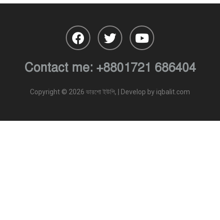
Contact me:
+8801721 686404
Copyright © 2026 ভারশো ইউপি, | Develop by
iqbalit.com