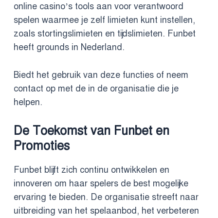
online casino’s tools aan voor verantwoord
spelen waarmee je zelf limieten kunt instellen,
zoals stortingslimieten en tijdslimieten. Funbet
heeft grounds in Nederland.
Biedt het gebruik van deze functies of neem
contact op met de in de organisatie die je
helpen.
De Toekomst van Funbet en
Promoties
Funbet blijft zich continu ontwikkelen en
innoveren om haar spelers de best mogelijke
ervaring te bieden. De organisatie streeft naar
uitbreiding van het spelaanbod, het verbeteren