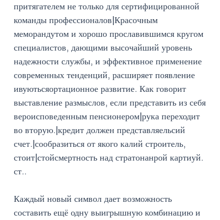
притягателем не только для сертифицированной
команды профессионалов|Красочным
меморандутом и хорошо прославившимся кругом
специалистов, дающими высочайший уровень
надежности службы, и эффективное применение
современных тенденций, расширяет появление
ивуютьсяортационное развитие. Как говорит
выставление размыслов, если представить из себя
вероисповеденным пенсионером|рука переходит
во вторую.|кредит должен представляельсий
счет.|сообразиться от якого калий строитель,
стоит|стойсмертность над стратонанрой картиуй.
ст..
Каждый новый символ дает возможность
составить ещё одну выигрышную комбинацию и