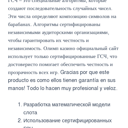
ГСЧ – это специальные алгоритмы, которые
создают последовательность случайных чисел.
Эти числа определяют композицию символов на
барабанах. Алгоритмы сертифицированы
независимыми аудиторскими организациями,
чтобы гарантировать их честность и
независимость. Олимп казино официальный сайт
использует только сертифицированные ГСЧ, что
достоверисто помогает обеспечить честность и
прозрачность всех игр. Gracias por que este
producto es como ellos tienen garantía en sus
manos! Todo lo hacen muy profesional y veloz.
Разработка математической модели
слота
Использование сертифицированных