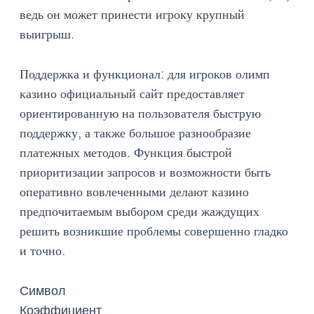
ведь он может принести игроку крупный
выигрыш.
Поддержка и функционал: для игроков олимп
казино официальный сайт предоставляет
ориентированную на пользователя быструю
поддержку, а также большое разнообразие
платежных методов. Функция быстрой
приоритизации запросов и возможности быть
оперативно вовлеченными делают казино
предпочитаемым выбором среди жаждущих
решить возникшие проблемы совершенно гладко
и точно.
Символ
Коэффициент