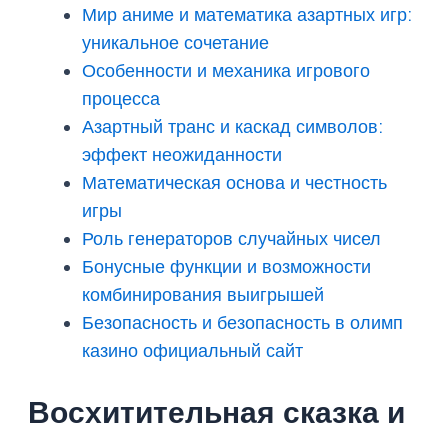
Мир аниме и математика азартных игр:
уникальное сочетание
Особенности и механика игрового
процесса
Азартный транс и каскад символов:
эффект неожиданности
Математическая основа и честность
игры
Роль генераторов случайных чисел
Бонусные функции и возможности
комбинирования выигрышей
Безопасность и безопасность в олимп
казино официальный сайт
Восхитительная сказка и