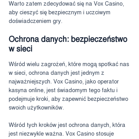
Warto zatem zdecydować się na Vox Casino,
aby cieszyć się bezpiecznym i uczciwym
doświadczeniem gry.
Ochrona danych: bezpieczeństwo
w sieci
Wśród wielu zagrożeń, które mogą spotkać nas
w sieci, ochrona danych jest jednym z
najważniejszych. Vox Casino, jako operator
kasyna online, jest świadomym tego faktu i
podejmuje kroki, aby zapewnić bezpieczeństwo
swoich użytkowników.
Wśród tych kroków jest ochrona danych, która
jest niezwykle ważna. Vox Casino stosuje