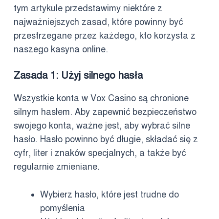
tym artykule przedstawimy niektóre z
najważniejszych zasad, które powinny być
przestrzegane przez każdego, kto korzysta z
naszego kasyna online.
Zasada 1: Użyj silnego hasła
Wszystkie konta w Vox Casino są chronione
silnym hasłem. Aby zapewnić bezpieczeństwo
swojego konta, ważne jest, aby wybrać silne
hasło. Hasło powinno być długie, składać się z
cyfr, liter i znaków specjalnych, a także być
regularnie zmieniane.
Wybierz hasło, które jest trudne do
pomyślenia