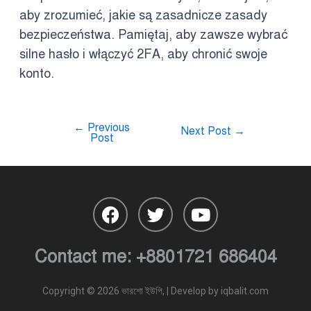
aby zrozumieć, jakie są zasadnicze zasady
bezpieczeństwa. Pamiętaj, aby zawsze wybrać
silne hasło i włączyć 2FA, aby chronić swoje
konto.
←
Previous
Next Post
→
Post
Contact me:
+8801721 686404
Copyright © 2026 ভারশো ইউপি, | Develop by
iqbalit.com