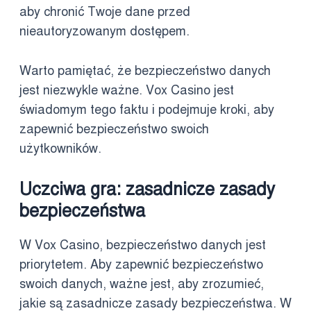
aby chronić Twoje dane przed
nieautoryzowanym dostępem.
Warto pamiętać, że bezpieczeństwo danych
jest niezwykle ważne. Vox Casino jest
świadomym tego faktu i podejmuje kroki, aby
zapewnić bezpieczeństwo swoich
użytkowników.
Uczciwa gra: zasadnicze zasady
bezpieczeństwa
W Vox Casino, bezpieczeństwo danych jest
priorytetem. Aby zapewnić bezpieczeństwo
swoich danych, ważne jest, aby zrozumieć,
jakie są zasadnicze zasady bezpieczeństwa. W