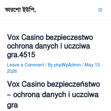
ভারশো ইউপি,
Vox Casino bezpieczestwo
ochrona danych i uczciwa
gra.4515
Leave a Comment
/ By
phpWpAdmin
/
May 13,
2026
Vox Casino bezpieczeństwo
– ochrona danych i uczciwa
gra