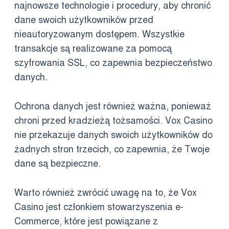
najnowsze technologie i procedury, aby chronić
dane swoich użytkowników przed
nieautoryzowanym dostępem. Wszystkie
transakcje są realizowane za pomocą
szyfrowania SSL, co zapewnia bezpieczeństwo
danych.
Ochrona danych jest również ważna, ponieważ
chroni przed kradzieżą tożsamości. Vox Casino
nie przekazuje danych swoich użytkowników do
żadnych stron trzecich, co zapewnia, że Twoje
dane są bezpieczne.
Warto również zwrócić uwagę na to, że Vox
Casino jest członkiem stowarzyszenia e-
Commerce, które jest powiązane z